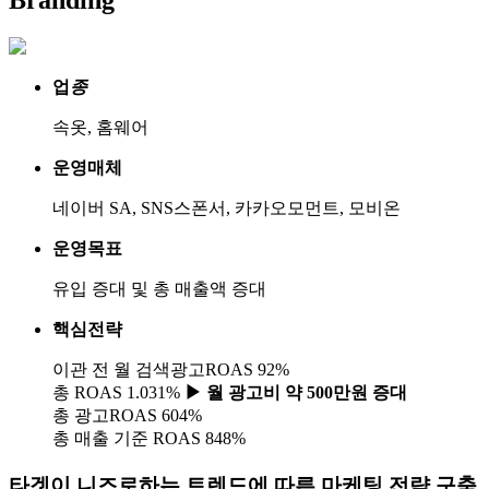
업
종
속옷, 홈웨어
운영매체
네이버 SA, SNS스폰서, 카카오모먼트, 모비온
운영목표
유입 증대 및 총 매출액 증대
핵심전략
이관 전 월 검색광고ROAS 92%
총 ROAS 1.031%
▶ 월 광고비 약 500만원 증대
총 광고ROAS 604%
총 매출 기준 ROAS 848%
타겟이 니즈로하는 트렌드에 따른 마케팅 전략 구축