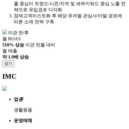
출 중심이 트렌드/시즌/지역 및 세부키워드 중심 노출 전
략으로 유입경로 다각화
잠재고객리스트화 후 해당 유저별 관심사/이탈 경로에
따른 소재 전략 구축
이관 전/후
월 ROAS
510% 상승
이관 전월 대비
월 매출
약 1.9배 상승
닫기
IMC
업
종
생활용품
운영매체