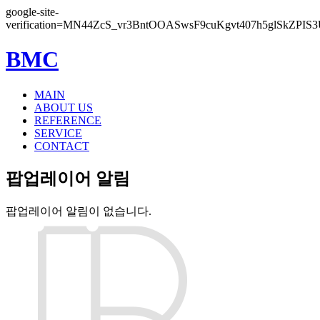
google-site-
verification=MN44ZcS_vr3BntOOASwsF9cuKgvt407h5glSkZPIS
BMC
MAIN
ABOUT US
REFERENCE
SERVICE
CONTACT
팝업레이어 알림
팝업레이어 알림이 없습니다.