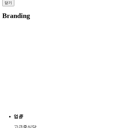
닫기
Branding
업
종
고급중식당