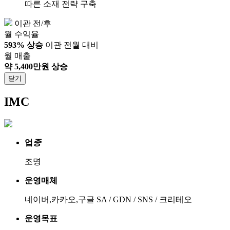
따른 소재 전략 구축
이관 전/후
월 수익율
593% 상승
이관 전월 대비
월 매출
약 5,400만원 상승
닫기
IMC
업
종
조명
운영매체
네이버,카카오,구글 SA / GDN / SNS / 크리테오
운영목표