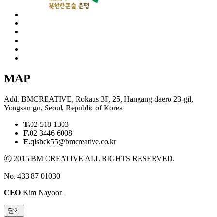
MAP
Add. BMCREATIVE, Rokaus 3F, 25, Hangang-daero 23-gil,
Yongsan-gu, Seoul, Republic of Korea
T.
02 518 1303
F.
02 3446 6008
E.
qlshek55@bmcreative.co.kr
ⓒ 2015 BM CREATIVE ALL RIGHTS RESERVED.
No. 433 87 01030
CEO
Kim Nayoon
닫기